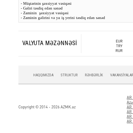
- Müştərinin şəxsiyyət vəsiqəsi
-
Gəliri təsdiq edən sənəd
- Zaminin
şəxsiyyət vəsiqəsi
- Zaminin gəlirini və ya iş yerini təsdiq edən sənəd
USD
EUR
VALYUTA MƏZƏNNƏSİ
TRY
RUR
HAQQIMIZDA
STRUKTUR
RƏHBƏRLİK
VAKANSİYALA
AR 
Azə
Copyright © 2014 - 2026 AZMK.az
AR 
AR 
AR 
AR 