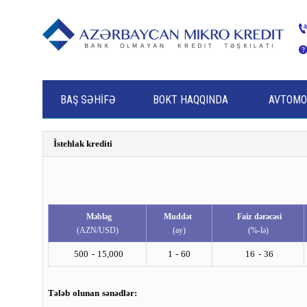
BAŞ SƏHİFƏ
BOKT HAQQINDA
AVTOMOB
LİZİNQ
LOMBARD KREDİTİ
AQRO KREDİTİ
MİKRO KRE
İstehlak krediti
Məbləg
Muddət
Faiz dərəcəsi
(AZN/USD)
(ay)
(%-lə)
500 - 15,000
1 - 60
16 - 36
Tələb olunan sənədlər: